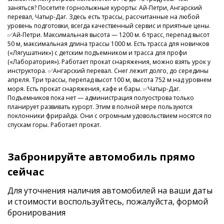
заняться? Посетите горнолыжные курорты: Ай-Петри, Ангарский
перевал, Чатыр-Даг. Здесь есть трассы, рассчитанные на любой
уровень подготовки, всегда качественный сервис и приятные цены.
✅Ай-Петри. Максимальная высота — 1200 м. 6 трасс, перепад высот
50 м, максимальная длина трассы 1000 м. Есть трасса для новичков
(«Лягушатник») с детским подъемником и трасса для профи
(«Лаборатория»). Работает прокат снаряжения, можно взять урок у
инструктора. ✅Ангарский перевал. Снег лежит долго, до середины
апреля. Три трассы, перепад высот 100 м, высота 752 м над уровнем
моря. Есть прокат снаряжения, кафе и бары. ✅Чатыр-Даг.
Подъемников пока нет — администрация полуострова только
планирует развивать курорт. Этим в полной мере пользуются
поклонники фрирайда. Они с огромным удовольствием носятся по
спускам горы. Работает прокат.
Забронируйте автомобиль прямо
сейчас
Для уточнения наличия автомобилей на ваши даты
и стоимости
воспользуйтесь, пожалуйста, формой
бронирования