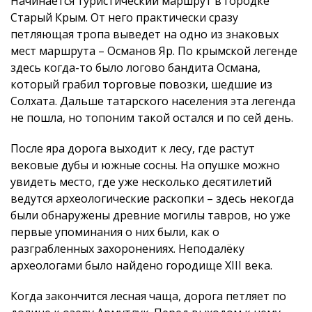
Начинается туристический маршрут в городке
Старый Крым. От него практически сразу
петляющая тропа выведет на одно из знаковых
мест маршрута – Османов Яр. По крымской легенде
здесь когда-то было логово бандита Османа,
который грабил торговые повозки, шедшие из
Солхата. Дальше татарского населения эта легенда
не пошла, но топоним такой остался и по сей день.
После яра дорога выходит к лесу, где растут
вековые дубы и южные сосны. На опушке можно
увидеть место, где уже несколько десятилетий
ведутся археологические раскопки – здесь некогда
были обнаружены древние могилы тавров, но уже
первые упоминания о них были, как о
разграбленных захоронениях. Неподалёку
археологами было найдено городище XIII века.
Когда закончится лесная чаща, дорога петляет по