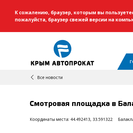
К сожалению, браузер, которым вы пользует
пожалуйста, браузер свежей версии на комп
Г
Все новости
Смотровая площадка в Бал
Координаты места: 44.492413, 33.591322 ⠀ Балакла