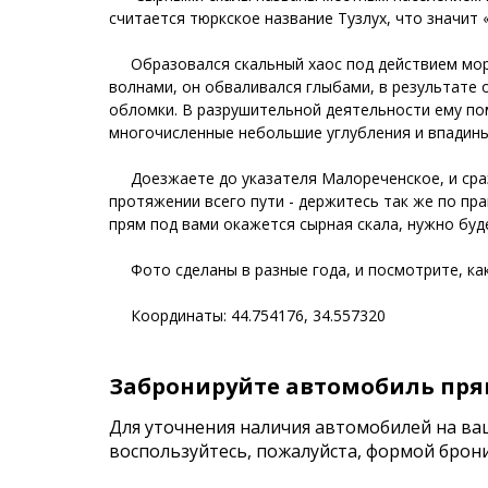
считается тюркское название Тузлух, что значит
⠀
⠀⠀Образовался скальный хаос под действием мор
волнами, он обваливался глыбами, в результате 
обломки. В разрушительной деятельности ему по
многочисленные небольшие углубления и впадин
⠀
⠀⠀Доезжаете до указателя Малореченское, и сраз
протяжении всего пути - держитесь так же по пра
прям под вами окажется сырная скала, нужно буд
⠀
⠀⠀Фото сделаны в разные года, и посмотрите, ка
⠀
⠀⠀Координаты: 44.754176, 34.557320
Забронируйте автомобиль пря
Для уточнения наличия автомобилей на ва
воспользуйтесь, пожалуйста, формой брон