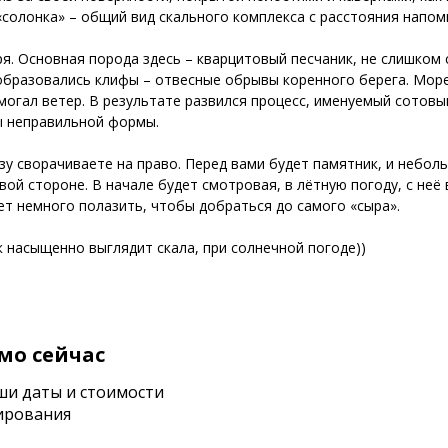
 «солонка» – общий вид скального комплекса с расстояния напо
я. Основная порода здесь – кварцитовый песчаник, не слишком
образовались клифы – отвесные обрывы коренного берега. Море
могал ветер. В результате развился процесс, именуемый сотов
ы неправильной формы.
у сворачиваете на право. Перед вами будет памятник, и небольш
вой стороне. В начале будет смотровая, в лётную погоду, с неё 
ет немного полазить, чтобы добраться до самого «сыра».
к насыщенно выглядит скала, при солнечной погоде))
мо сейчас
ши даты и стоимости
ирования