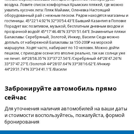
воздуха. Ловите список комфортных Крымских пляжей, где можно
ухватить кусочек лета: Пляж Майами, Оленевка Настоящий
оборудованный рай с нежным песком. Рядом находятся магазины и
гостиницы. 45°22′14.92″N 32°30′54.43″E Бывший Казантип в Поповке
Порадует вас позитивом, музыкой, бесплатным дневным входом и
прозрачной водой! 45°17′46.48″N 33°01′51.64″E Знаменитые пляжи
Балаклавы: Серебряный, Золотой, Инжир, Васили Сюда можно
доплыть от набережной Балаклавы за 150-200₽ на морской
маршрутке. Ходят часто, набирают по 10 человек. Можно дойти
пешком, с приходом осени это вполне реально, так как солнце уже
не печет. 44°28′58.35″N 33°37′27.56″E /Серебряный 44°28′47.26″N
33°37′47.27″E /Золотой 44°28′07.64″N 33°38′16.62″E /Инжир
44°29′31.74″N 33°34′41.1″E /Васили
Забронируйте автомобиль прямо
сейчас
Для уточнения наличия автомобилей на ваши даты
и стоимости
воспользуйтесь, пожалуйста, формой
бронирования