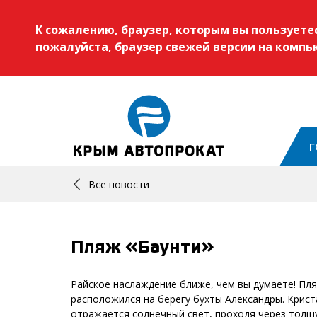
К сожалению, браузер, которым вы пользует
пожалуйста, браузер свежей версии на комп
Г
Все новости
Пляж «Баунти»
Райское наслаждение ближе, чем вы думаете! Пля
расположился на берегу бухты Александры. Крист
отражается солнечный свет, проходя через толщу 