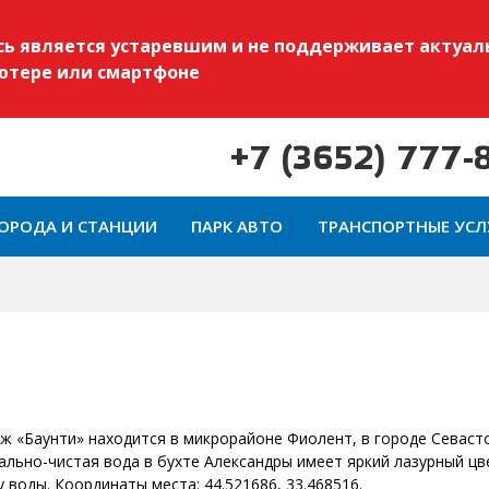
есь является устаревшим и не поддерживает актуал
ьютере или смартфоне
+7 (3652) 777-
ОРОДА И СТАНЦИИ
ПАРК АВТО
ТРАНСПОРТНЫЕ УСЛ
ж «Баунти» находится в микрорайоне Фиолент, в городе Севаст
ально-чистая вода в бухте Александры имеет яркий лазурный цв
воды. Координаты места: 44.521686, 33.468516.