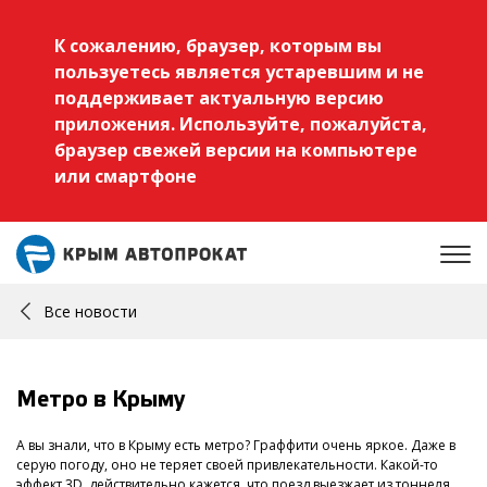
К сожалению, браузер, которым вы
пользуетесь является устаревшим и не
поддерживает актуальную версию
приложения. Используйте, пожалуйста,
браузер свежей версии на компьютере
или смартфоне
Все новости
Метро в Крыму
А вы знали, что в Крыму есть метро? Граффити очень яркое. Даже в
серую погоду, оно не теряет своей привлекательности. Какой-то
эффект 3D, действительно кажется, что поезд выезжает из тоннеля