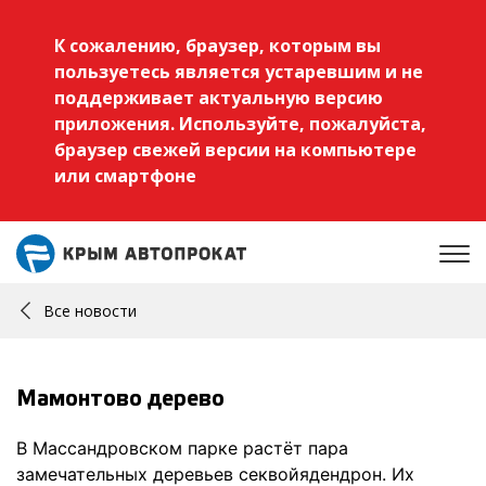
К сожалению, браузер, которым вы
пользуетесь является устаревшим и не
поддерживает актуальную версию
приложения. Используйте, пожалуйста,
браузер свежей версии на компьютере
или смартфоне
Все новости
Мамонтово дерево
В Массандровском парке растёт пара
замечательных деревьев секвойядендрон.
Их