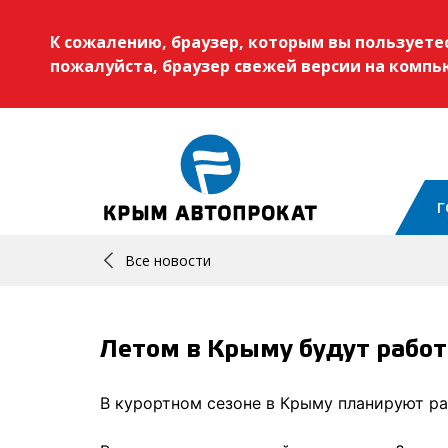
К сожалению, браузер, которым вы пользует
пожалуйста, браузер свежей версии на комп
Г
Все новости
Летом в Крыму будут рабо
В курортном сезоне в Крыму планируют ра