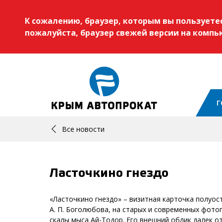
К сожалению, браузер, которым вы пользует
пожалуйста, браузер свежей версии на комп
Г
Все новости
Ласточкино гнездо
«Ласточкино гнездо» – визитная карточка полуост
А. П. Боголюбова, на старых и современных фото
скалы мыса Ай-Тодор. Его внешний облик далек о