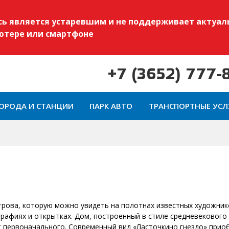
есь является устаревшим и не поддерживает актуал
ьютере или смартфоне
+7 (3652) 777-
ОРОДА И СТАНЦИИ
ПАРК АВТО
ТРАНСПОРТНЫЕ УСЛ
рова, которую можно увидеть на полотнах известных художников
графиях и открытках. Дом, построенный в стиле средневекового
т первоначального. Современный вид «Ласточкино гнездо» приоб