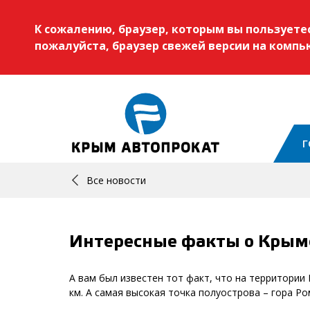
К сожалению, браузер, которым вы пользует
пожалуйста, браузер свежей версии на комп
Г
Все новости
Интересные факты о Крым
А вам был известен тот факт, что на территории 
км. А самая высокая точка полуострова – гора Ро