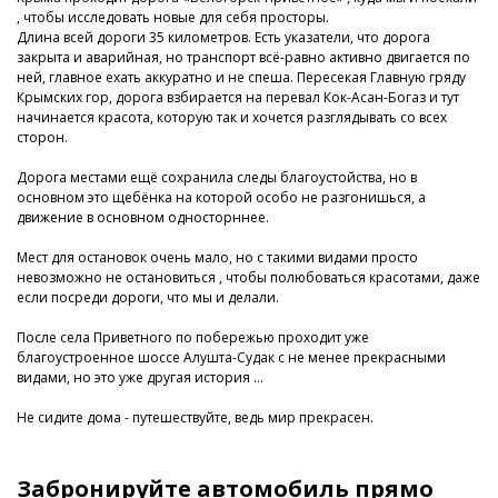
, чтобы исследовать новые для себя просторы.
Длина всей дороги 35 километров. Есть указатели, что дорога
закрыта и аварийная, но транспорт всё-равно активно двигается по
ней, главное ехать аккуратно и не спеша. Пересекая Главную гряду
Крымских гор, дорога взбирается на перевал Кок-Асан-Богаз и тут
начинается красота, которую так и хочется разглядывать со всех
сторон.
Дорога местами ещё сохранила следы благоустойства, но в
основном это щебёнка на которой особо не разгонишься, а
движение в основном односторннее.
Мест для остановок очень мало, но с такими видами просто
невозможно не остановиться , чтобы полюбоваться красотами, даже
если посреди дороги, что мы и делали.
После села Приветного по побережью проходит уже
благоустроенное шоссе Алушта-Судак с не менее прекрасными
видами, но это уже другая история …
Не сидите дома - путешествуйте, ведь мир прекрасен.
Забронируйте автомобиль прямо