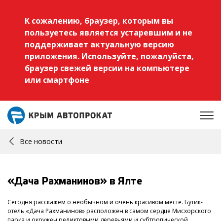
К сожалению, браузер, которым вы
пользуетесь является устаревшим и не
поддерживает актуальную версию
приложения. Используйте, пожалуйста,
браузер свежей версии на компьютере
или смартфоне
Все новости
«Дача Рахманинов» в Ялте
Сегодня расскажем о необычном и очень красивом месте. Бутик-
отель «Дача Рахманинов» расположен в самом сердце Мисхорского
парка и окружен реликтовыми деревьями и субтропической