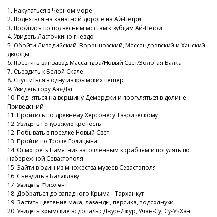
1. Накупаться в Чёрном море
2. Подняться на канатной дороге на Ай-Петри
3. Пройтись по подвесным мостам к зубцам Ай-Петри
4. Увидеть Ласточкино гнездо
5. Обойти Ливадийский, Воронцовский, Массандровский и Ханский
дворцы
6. Посетить винзавод Массандра/Новый Свет/Золотая Балка
7. Съездить к Белой Скале
8. Спуститься в одну из крымских пещер
9. Увидеть гору Аю-Даг
10. Подняться на вершину Демерджи и прогуляться в долине
Приведений
11. Пройтись по древнему Херсонесу Таврическому
12. Увидеть Генуэзскую крепость
12. Побывать в посёлке Новый Свет
13. Пройти по Тропе Голицына
14. Осмотреть Памятник затопленным кораблям и погулять по
набережной Севастополя
15. Зайти в один из множества музеев Севастополя
16. Съездить в Балаклаву
17. Увидеть Фиолент
18. Добраться до западного Крыма - Тарханкут
19. Застать цветения мака, лаванды, персика, подсолнухи
20. Увидеть крымские водопады: Джур-Джур, Учан-Су, Су-УчХан