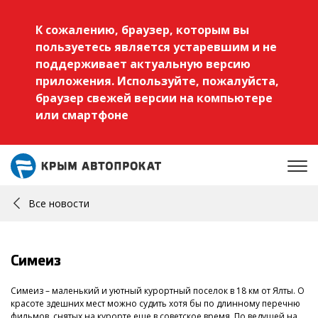
К сожалению, браузер, которым вы
пользуетесь является устаревшим и не
поддерживает актуальную версию
приложения. Используйте, пожалуйста,
браузер свежей версии на компьютере
или смартфоне
Все новости
Симеиз
Симеиз – маленький и уютный курортный поселок в 18 км от Ялты. О
красоте здешних мест можно судить хотя бы по длинному перечню
фильмов, снятых на курорте еще в советское время. По ведущей на