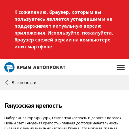
К сожалению, браузер, которым вы
пользуетесь является устаревшим и не
поддерживает актуальную версию
приложения. Используйте, пожалуйста,
браузер свежей версии на компьютере
или смартфоне
Все новости
Генуэзская крепость
Набережная города Судак, Генуэзская крепость и дорога в посёлок
Новый свет. Генуэзкая крепость - главная достопримечательность
Судака и одна из визитных карточек Крыма. Это могучая древняя